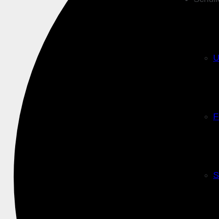
U
F
S