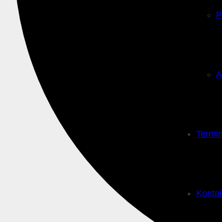
P
A
Termi
Konta