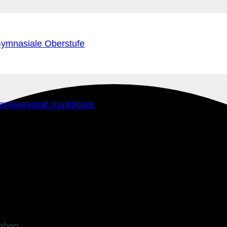
ymnasiale Oberstufe
ernwerkstatt Kopfstütze
leben