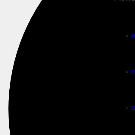
U
F
S