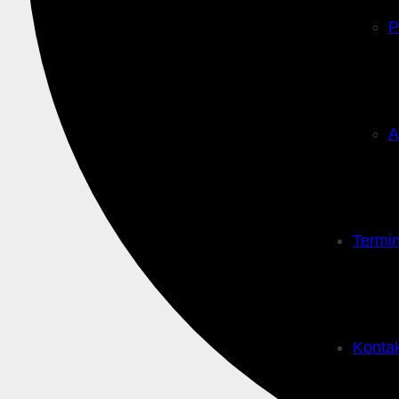
P
A
Termi
Konta