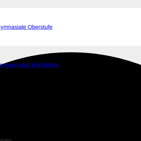
ymnasiale Oberstufe
ernwerkstatt Kopfstütze
leben