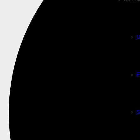
U
F
S