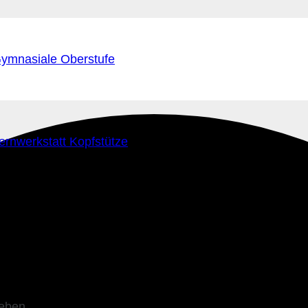
ymnasiale Oberstufe
ernwerkstatt Kopfstütze
leben