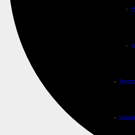
P
A
Termi
Konta