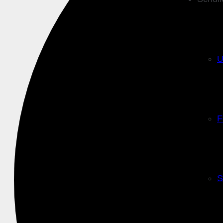
U
F
S