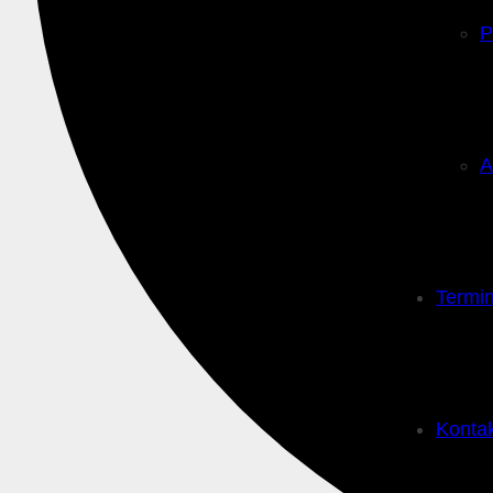
P
A
Termi
Konta