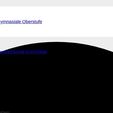
ymnasiale Oberstufe
ernwerkstatt Kopfstütze
leben