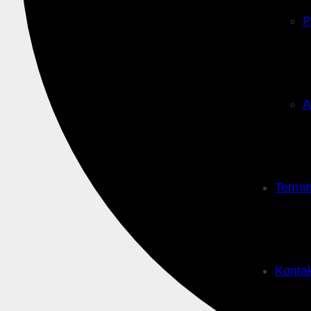
P
A
Termi
Konta