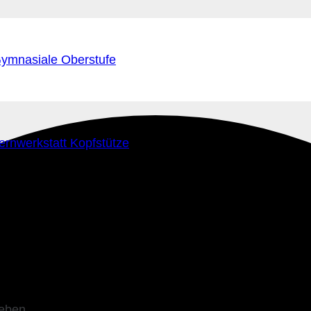
ymnasiale Oberstufe
ernwerkstatt Kopfstütze
leben