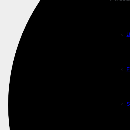
U
F
S