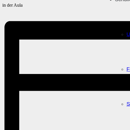
in der Aula
U
F
S