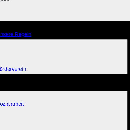
nsere Regeln
örderverein
ozialarbeit