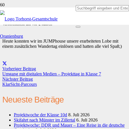
8d im JUMPhouse
Veröffentlicht am
vor 2 Jahren
Heute konnten wir im JUMPhouse unsere erarbeiteten Lobe mit
einem zusätzlichen Wandertag einlösen und hatten alle viel Spaß;)
Vorheriger Beitrag
Umgang mit digitalen Medien – Projekttag in Klasse 7
Nächster Beitrag
KlarSicht-Parcours
Neueste Beiträge
Projektwoche der Klasse 10d
8. Juli 2026
Skifahrt nach Münster im Zillertal
6. Juli 2026
Projektwoche: DDR und Mauer – Eine Reise in die deutsche