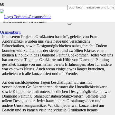
Auf die Schere, fertig, los!
Veröffentlicht am
vor 3 Jahren
In unserem Projekt „Grußkarten basteln“, geleitet von Frau
Andratschke, wurden uns viele neue und verschiedene
Falttechniken, sowie Designmöglichkeiten nahegebracht. Zudem
konnten wir, Schüler aus der siebten und zwölften Klasse, einen
kleinen Einblick in das Diamond Painting bekommen. Jeder von uns
hat am ersten Tag eine Grußkarte mit Hilfe von Diamond Painting
gestaltet. Einige von uns hatten bereits Erfahrungen, aber für andere
war es etwas Neues. Auch wenn einige etwas länger brauchten,
arbeiteten wir alle konzentriert und mit Freude.
An den nachfolgenden Tagen beschäftigten wir uns mit
verschiedenen Grußkartenarten, darunter die Unendlichkeitskarte
sowie Klappkarten mit unterschiedlichen Designmöglichkeiten wie
Diamond Painting, Stanzbuchstaben/Stanzwörtern, Stemple und
tollem Designpapier. Jeder hatte andere Gestaltungsideen und
andere Umsetzungsansätze. Wirklich jeder war konzentriert am
Basteln und so kamen viele individuelle Grußkarten heraus.