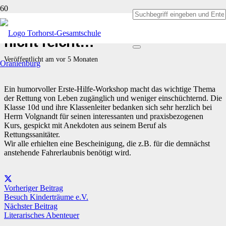
Erste Hilfe:…weil „Oje“-sagen
nicht reicht…
Veröffentlicht am
vor 5 Monaten
Ein humorvoller Erste-Hilfe-Workshop macht das wichtige Thema
der Rettung von Leben zugänglich und weniger einschüchternd. Die
Klasse 10d und ihre Klassenleiter bedanken sich sehr herzlich bei
Herrn Volgnandt für seinen interessanten und praxisbezogenen
Kurs, gespickt mit Anekdoten aus seinem Beruf als
Rettungssanitäter.
Wir alle erhielten eine Bescheinigung, die z.B. für die demnächst
anstehende Fahrerlaubnis benötigt wird.
Vorheriger Beitrag
Besuch Kinderträume e.V.
Nächster Beitrag
Literarisches Abenteuer