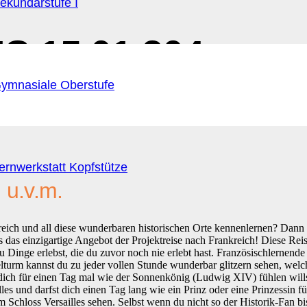
ekundarstufe I
IS 15.01.204 –
ymnasiale Oberstufe
ernwerkstatt Kopfstütze
m u.v.m.
ch und all diese wunderbaren historischen Orte kennenlernen? Dann b
 das einzigartige Angebot der Projektreise nach Frankreich! Diese Reis
du Dinge erlebst, die du zuvor noch nie erlebt hast. Französischlernend
elturm kannst du zu jeder vollen Stunde wunderbar glitzern sehen, welc
u dich für einen Tag mal wie der Sonnenkönig (Ludwig XIV) fühlen will
lles und darfst dich einen Tag lang wie ein Prinz oder eine Prinzessin 
hloss Versailles sehen. Selbst wenn du nicht so der Historik-Fan bis