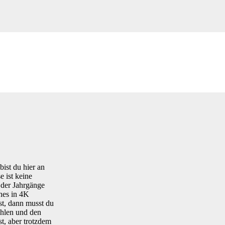
ist du hier an
e ist keine
e der Jahrgänge
hes in 4K
st, dann musst du
fühlen und den
t, aber trotzdem