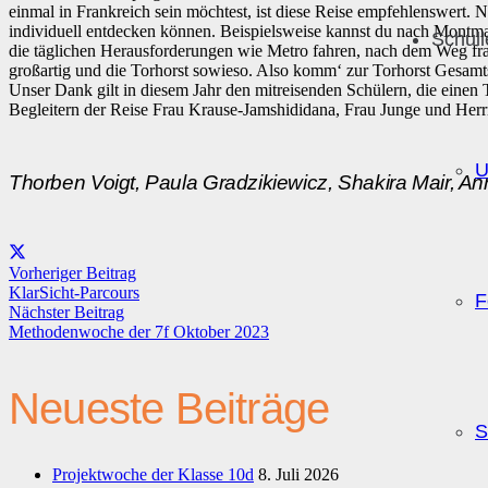
einmal in Frankreich sein möchtest, ist diese Reise empfehlenswert. 
individuell entdecken können. Beispielsweise kannst du nach Montm
Schul
die täglichen Herausforderungen wie Metro fahren, nach dem Weg frag
großartig und die Torhorst sowieso. Also komm‘ zur Torhorst Gesamt
Unser Dank gilt in diesem Jahr den mitreisenden Schülern, die einen 
Begleitern der Reise Frau Krause-Jamshididana, Frau Junge und Her
U
Thorben Voigt, Paula Gradzikiewicz, Shakira Mair,
Vorheriger Beitrag
KlarSicht-Parcours
F
Nächster Beitrag
Methodenwoche der 7f Oktober 2023
Neueste Beiträge
S
Projektwoche der Klasse 10d
8. Juli 2026