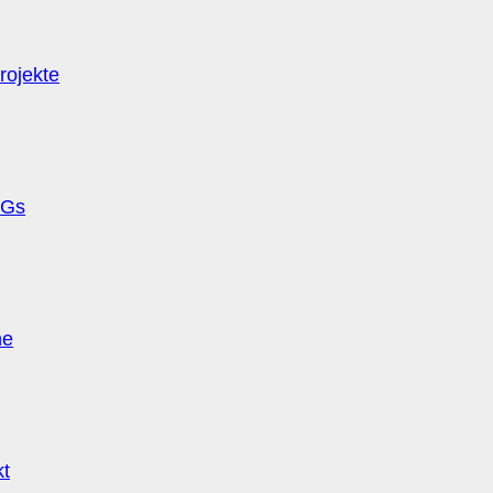
rojekte
Gs
ne
kt