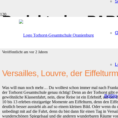
S
Projektreise PAR
G
20.01.2024
Veröffentlicht am
vor 2 Jahren
L
Versailles, Louvre, der Eiffeltur
Was will man noch mehr… Du wolltest schon immer mal nach Frankrei
der Torhorst Gesamtschule genau richtig! Denn an der Torhorst gibt es
BoSto
gewöhnliche Klassenfahrt, nein, diese Reise ist ein Erlebnis, auf der 
10 bis 13 erleben einzigartige Momente am Eiffelturm, denn den Eiff
deutlich besser aussieht als auf so einem kleinen Bild. Oder wenn d
unbedingt mit auf die Fahrt, denn du bist dann für einen Tag in Versai
wunderschönen Spiegelsaal und die anderen wunderbaren Räume vom Sc