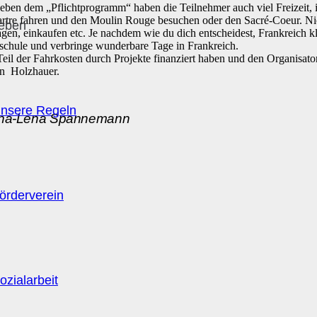
Neben dem „Pflichtprogramm“ haben die Teilnehmer auch viel Freizeit, in
artre fahren und den Moulin Rouge besuchen oder den Sacré-Coeur. Ni
leben
en, einkaufen etc. Je nachdem wie du dich entscheidest, Frankreich k
schule und verbringe wunderbare Tage in Frankreich.
Teil der Fahrkosten durch Projekte finanziert haben und den Organisat
rn Holzhauer.
nsere Regeln
 Anna-Lena Spannemann
örderverein
ozialarbeit