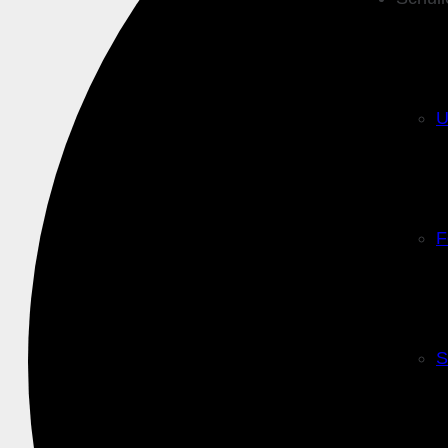
U
F
S