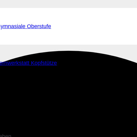
ymnasiale Oberstufe
ernwerkstatt Kopfstütze
leben