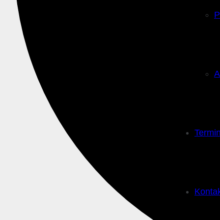
P
A
Termi
Konta