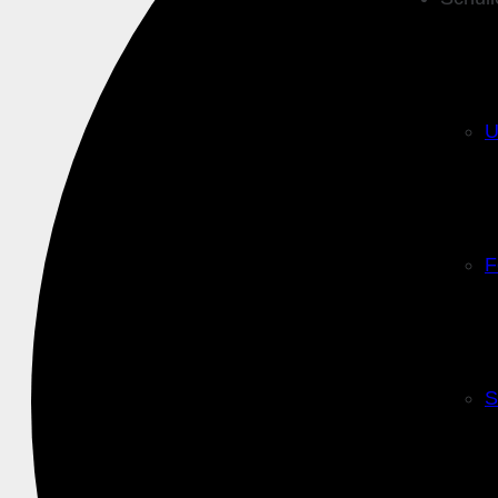
U
F
S