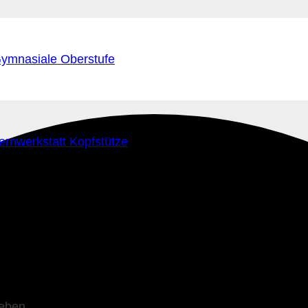
ymnasiale Oberstufe
ernwerkstatt Kopfstütze
leben