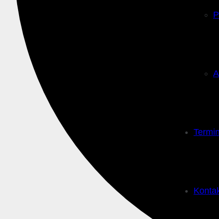
P
A
Termi
Konta