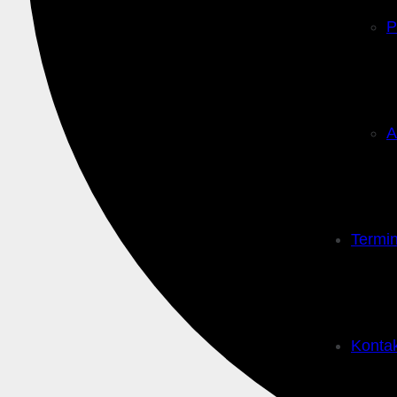
P
A
Termi
Konta