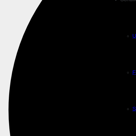
U
F
S