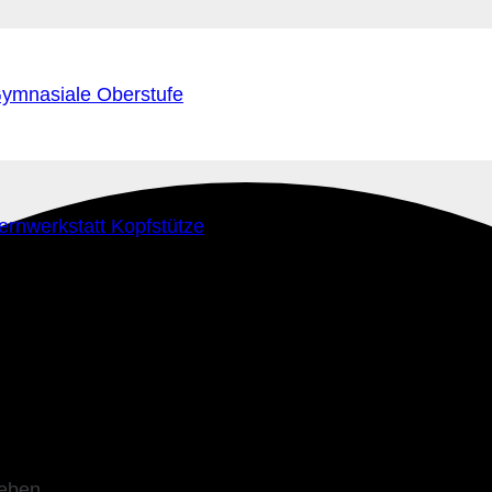
ymnasiale Oberstufe
ernwerkstatt Kopfstütze
leben