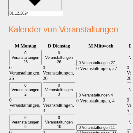
Kalender von Veranstaltungen
M
Montag
D
Dienstag
M
Mittwoch
0
0
Veranstaltungen
Veranstaltungen
Ve
25
26
0 Veranstaltungen
27
0
0
0
0 Veranstaltungen,
27
Veranstaltungen,
Veranstaltungen,
Ver
25
26
28
0
0
Veranstaltungen
Veranstaltungen
Ve
2
3
0 Veranstaltungen
4
0
0
0
0 Veranstaltungen,
4
Veranstaltungen,
Veranstaltungen,
Ver
2
3
5
0
0
Veranstaltungen
Veranstaltungen
Ve
9
10
0 Veranstaltungen
11
0
0
0