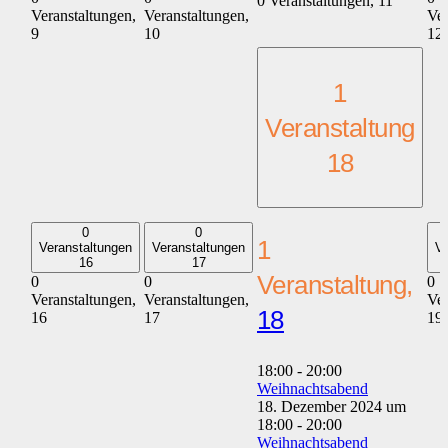
0 Veranstaltungen,
11
Veranstaltungen,
Veranstaltungen,
Ver
9
10
12
1
Veranstaltung
18
0
0
1
Veranstaltungen
Veranstaltungen
Ve
16
17
Veranstaltung,
0
0
0
Veranstaltungen,
Veranstaltungen,
Ver
18
16
17
19
18:00
-
20:00
Weihnachtsabend
18. Dezember 2024 um
18:00
-
20:00
Weihnachtsabend