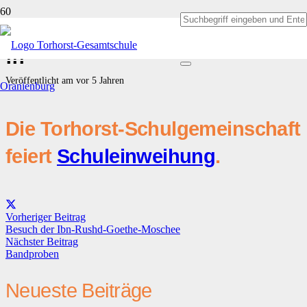
Torte für alle zum 1. Geburtstag
!!!
Veröffentlicht am
vor 5 Jahren
Die Torhorst-Schulgemeinschaft
feiert
Schuleinweihung
.
Vorheriger Beitrag
Besuch der Ibn-Rushd-Goethe-Moschee
Nächster Beitrag
Bandproben
Neueste Beiträge