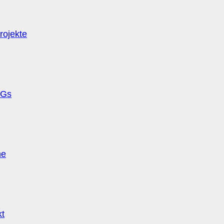
rojekte
Gs
ne
kt