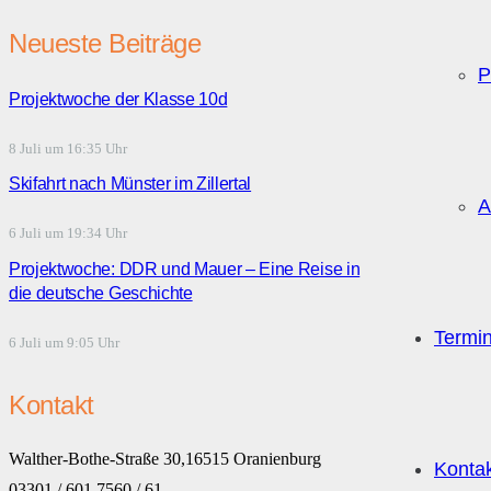
Neueste Beiträge
P
Projektwoche der Klasse 10d
8 Juli um 16:35 Uhr
Skifahrt nach Münster im Zillertal
A
6 Juli um 19:34 Uhr
Projektwoche: DDR und Mauer – Eine Reise in
die deutsche Geschichte
Termi
6 Juli um 9:05 Uhr
Kontakt
Walther-Bothe-Straße 30,16515 Oranienburg
Konta
03301 / 601 7560 / 61