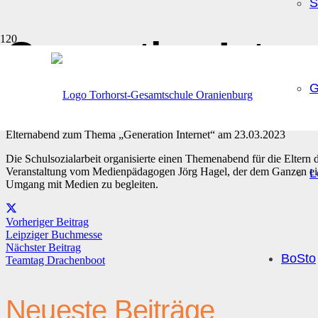
S
Generation Inter
G
Veröffentlicht am
vor 3 Jahren
Elternabend zum Thema „Generation Internet“ am 23.03.2023
Die Schulsozialarbeit organisierte einen Themenabend für die Eltern 
Veranstaltung vom Medienpädagogen Jörg Hagel, der dem Ganzen einen
L
Umgang mit Medien zu begleiten.
Vorheriger Beitrag
Leipziger Buchmesse
Nächster Beitrag
BoSto
Teamtag Drachenboot
Neueste Beiträge