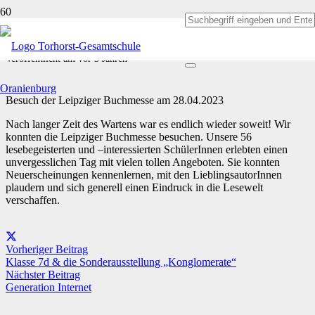
Leipziger Buchmesse
Veröffentlicht am
vor 3 Jahren
Besuch der Leipziger Buchmesse am 28.04.2023
Nach langer Zeit des Wartens war es endlich wieder soweit! Wir
konnten die Leipziger Buchmesse besuchen. Unsere 56
lesebegeisterten und –interessierten Schü
lerInnen
erlebten einen
unvergesslichen Tag mit vielen tollen Angeboten. Sie konnten
Neuerscheinungen kennenlernen, mit den Liebl
ingsautorInnen
plaudern und sich generell einen Eindruck in die Lesewelt
verschaffen.
Vorheriger Beitrag
Klasse 7d & die Sonderausstellung „Konglomerate“
Nächster Beitrag
Generation Internet