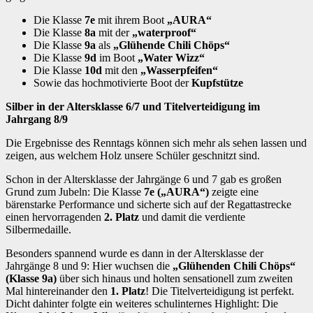
Die Klasse
7e
mit ihrem Boot
„AURA“
Die Klasse
8a
mit der
„waterproof“
Die Klasse
9a
als
„Glühende Chili Chöps“
Die Klasse
9d
im Boot
„Water Wizz“
Die Klasse
10d
mit den
„Wasserpfeifen“
Sowie das hochmotivierte Boot der
Kupfstütze
Silber in der Altersklasse 6/7 und Titelverteidigung im
Jahrgang 8/9
Die Ergebnisse des Renntags können sich mehr als sehen lassen und
zeigen, aus welchem Holz unsere Schüler geschnitzt sind.
Schon in der Altersklasse der Jahrgänge 6 und 7 gab es großen
Grund zum Jubeln: Die Klasse
7e („AURA“)
zeigte eine
bärenstarke Performance und sicherte sich auf der Regattastrecke
einen hervorragenden
2. Platz
und damit die verdiente
Silbermedaille.
Besonders spannend wurde es dann in der Altersklasse der
Jahrgänge 8 und 9: Hier wuchsen die
„Glühenden Chili Chöps“
(Klasse 9a)
über sich hinaus und holten sensationell zum zweiten
Mal hintereinander den
1. Platz
! Die Titelverteidigung ist perfekt.
Dicht dahinter folgte ein weiteres schulinternes Highlight: Die