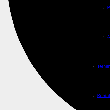
P
A
Termi
Konta