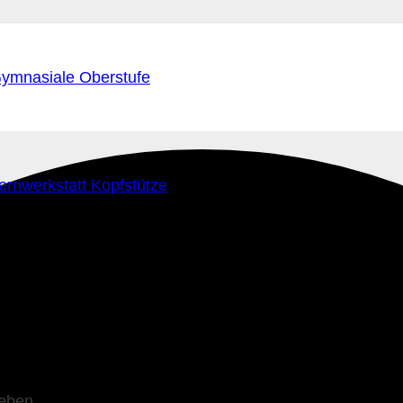
ymnasiale Oberstufe
ernwerkstatt Kopfstütze
leben