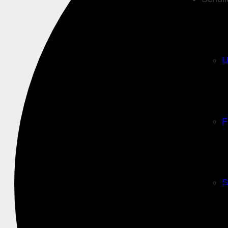
U
F
S