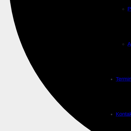
P
A
Termi
Konta