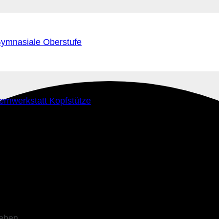
ymnasiale Oberstufe
ernwerkstatt Kopfstütze
leben