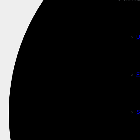
U
F
S