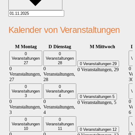
Kalender von Veranstaltungen
M
Montag
D
Dienstag
M
Mittwoch
0
0
Veranstaltungen
Veranstaltungen
Ve
27
28
0 Veranstaltungen
29
0
0
0
0 Veranstaltungen,
29
Veranstaltungen,
Veranstaltungen,
Ver
27
28
30
0
0
Veranstaltungen
Veranstaltungen
Ve
3
4
0 Veranstaltungen
5
0
0
0
0 Veranstaltungen,
5
Veranstaltungen,
Veranstaltungen,
Ver
3
4
6
0
0
Veranstaltungen
Veranstaltungen
Ve
10
11
0 Veranstaltungen
12
0
0
0