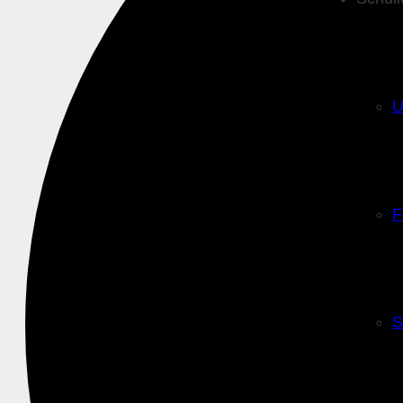
U
F
S