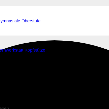
ymnasiale Oberstufe
ernwerkstatt Kopfstütze
leben