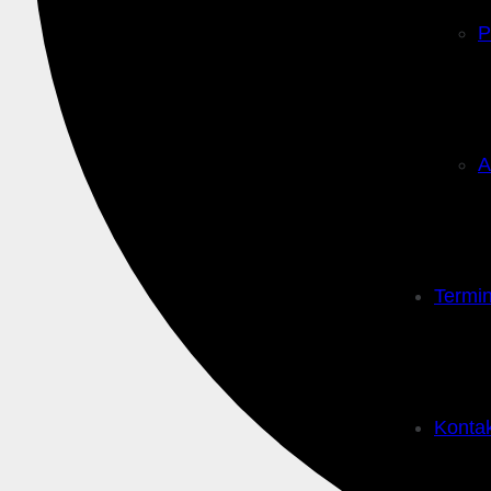
P
A
Termi
Konta