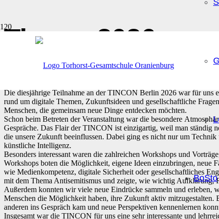
S
Tincon 2026
G
Veröffentlicht am
vor 2 Monaten
Die diesjährige Teilnahme an der TINCON Berlin 2026 war für uns e
rund um digitale Themen, Zukunftsideen und gesellschaftliche Fragen.
Menschen, die gemeinsam neue Dinge entdecken möchten.
L
Schon beim Betreten der Veranstaltung war die besondere Atmosphäre 
Gespräche. Das Flair der TINCON ist einzigartig, weil man ständig 
die unsere Zukunft beeinflussen. Dabei ging es nicht nur um Technik
künstliche Intelligenz.
Besonders interessant waren die zahlreichen Workshops und Vorträge,
Workshops boten die Möglichkeit, eigene Ideen einzubringen, neue F
wie Medienkompetenz, digitale Sicherheit oder gesellschaftliches En
BoSto
mit dem Thema Antisemitismus und zeigte, wie wichtig Aufklärung, R
Außerdem konnten wir viele neue Eindrücke sammeln und erleben, wie v
Menschen die Möglichkeit haben, ihre Zukunft aktiv mitzugestalten. 
anderen ins Gespräch kam und neue Perspektiven kennenlernen konn
Insgesamt war die TINCON für uns eine sehr interessante und lehrrei