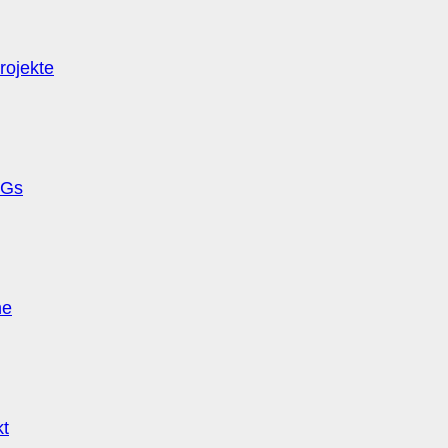
rojekte
Gs
ne
kt