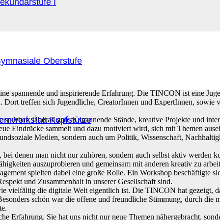
ekundarstufe I
ymnasiale Oberstufe
ine spannende und inspirierende Erfahrung. Die TINCON ist eine Jug
 Dort treffen sich Jugendliche, CreatorInnen und ExpertInnen, sowie v
ernwerkstatt Kopfstütze
spürbar: Überall gab es spannende Stände, kreative Projekte und inter
neue Eindrücke sammelt und dazu motiviert wird, sich mit Themen ause
 undsoziale Medien, sondern auch um Politik, Wissenschaft, Nachhalti
 bei denen man nicht nur zuhören, sondern auch selbst aktiv werden ko
ähigkeiten auszuprobieren und gemeinsam mit anderen kreativ zu arbe
gagement spielten dabei eine große Rolle. Ein Workshop beschäftigte si
espekt und Zusammenhalt in unserer Gesellschaft sind.
ielfältig die digitale Welt eigentlich ist. Die TINCON hat gezeigt, d
Besonders schön war die offene und freundliche Stimmung, durch die m
te.
che Erfahrung. Sie hat uns nicht nur neue Themen nähergebracht, sonde