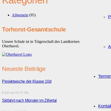
Kategorien
Allgemein
(95)
P
Torhorst-Gesamtschule
Unsere Schule ist in Trägerschaft des Landkreises
Oberhavel.
A
Neueste Beiträge
Termi
Projektwoche der Klasse 10d
8 Juli um 16:35 Uhr
Skifahrt nach Münster im Zillertal
Konta