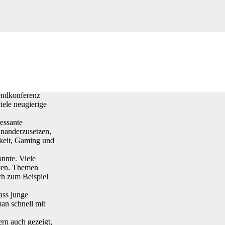
endkonferenz
iele neugierige
essante
inanderzusetzen,
gkeit, Gaming und
nnte. Viele
iten. Themen
ch zum Beispiel
ass junge
an schnell mit
rn auch gezeigt,