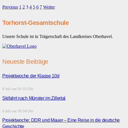
Previous
1
2
3
4
5
6
7
Weiter
Torhorst-Gesamtschule
Unsere Schule ist in Trägerschaft des Landkreises Oberhavel.
Neueste Beiträge
Projektwoche der Klasse 10d
8 Juli um 16:35 Uhr
Skifahrt nach Münster im Zillertal
6 Juli um 19:34 Uhr
Projektwoche: DDR und Mauer – Eine Reise in die deutsche
Geschichte