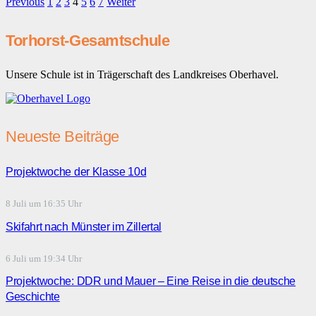
Previous
1
2
3
4
5
6
7
Weiter
Torhorst-Gesamtschule
Unsere Schule ist in Trägerschaft des Landkreises Oberhavel.
Neueste Beiträge
Projektwoche der Klasse 10d
8 Juli um 16:35 Uhr
Skifahrt nach Münster im Zillertal
6 Juli um 19:34 Uhr
Projektwoche: DDR und Mauer – Eine Reise in die deutsche
Geschichte