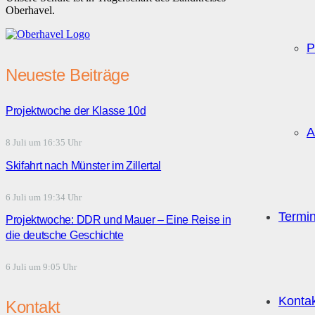
Oberhavel.
P
Neueste Beiträge
Projektwoche der Klasse 10d
A
8 Juli um 16:35 Uhr
Skifahrt nach Münster im Zillertal
6 Juli um 19:34 Uhr
Termi
Projektwoche: DDR und Mauer – Eine Reise in
die deutsche Geschichte
6 Juli um 9:05 Uhr
Konta
Kontakt