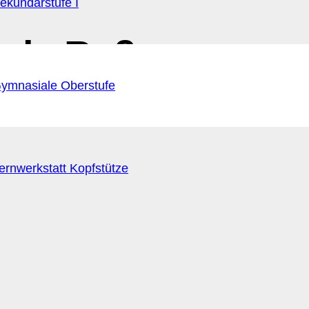
ekundarstufe I
gela Ruß
ymnasiale Oberstufe
ernwerkstatt Kopfstütze