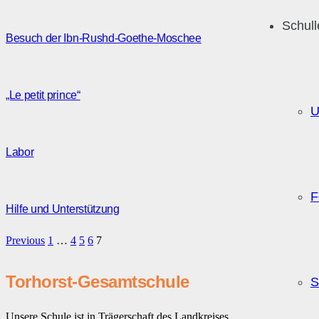
Schul
Besuch der Ibn-Rushd-Goethe-Moschee
„Le petit prince“
U
Labor
F
Hilfe und Unterstützung
Previous
1
…
4
5
6
7
Torhorst-Gesamtschule
S
Unsere Schule ist in Trägerschaft des Landkreises