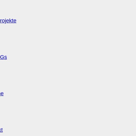
rojekte
Gs
ne
kt