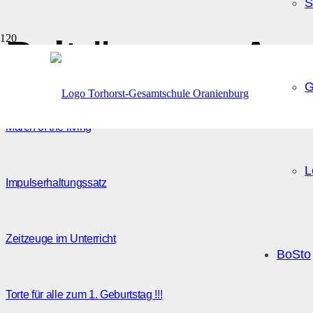
S
Beiträge von An
G
March of the living
L
Impulserhaltungssatz
Zeitzeuge im Unterricht
BoSto
Torte für alle zum 1. Geburtstag !!!