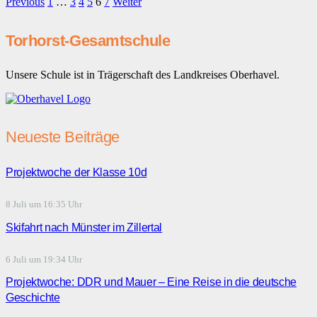
Previous
1
…
3
4
5
6
7
Weiter
Torhorst-Gesamtschule
Unsere Schule ist in Trägerschaft des Landkreises Oberhavel.
Neueste Beiträge
Projektwoche der Klasse 10d
8 Juli um 16:35 Uhr
Skifahrt nach Münster im Zillertal
6 Juli um 19:34 Uhr
Projektwoche: DDR und Mauer – Eine Reise in die deutsche
Geschichte