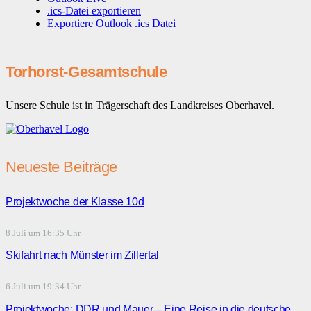
.ics-Datei exportieren
Exportiere Outlook .ics Datei
Torhorst-Gesamtschule
Unsere Schule ist in Trägerschaft des Landkreises Oberhavel.
Neueste Beiträge
Projektwoche der Klasse 10d
8 Juli um 16:35 Uhr
Skifahrt nach Münster im Zillertal
6 Juli um 19:34 Uhr
Projektwoche: DDR und Mauer – Eine Reise in die deutsche