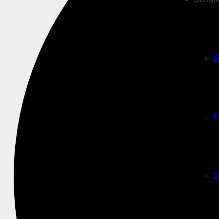
U
F
S