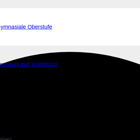
ymnasiale Oberstufe
ernwerkstatt Kopfstütze
leben