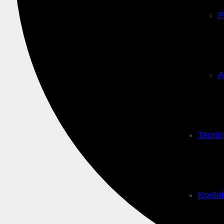
P
A
Termi
Konta